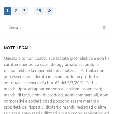
Paginazione
…
1
2
3
19
degli
articoli
Ricerca
per:
NOTE LEGALI
Questo sito non costituisce testata giornalistica e non ha
carattere periodico essendo aggiornato secondo la
disponibilità e la reperibilità dei materiali. Pertanto non
può essere considerato in alcun modo un prodotto
editoriale ai sensi della L. n. 62 del 7/3/2001. Tutti i
marchi riportati appartengono ai legittimi proprietari;
marchi di terzi, nomi di prodotti, nomi commerciali, nomi
corporativi e società citati possono essere marchi di
proprietà dei rispettivi titolari o marchi registrati d’altre
società e sono stati utilizzati a puro scopo esplicativo ed