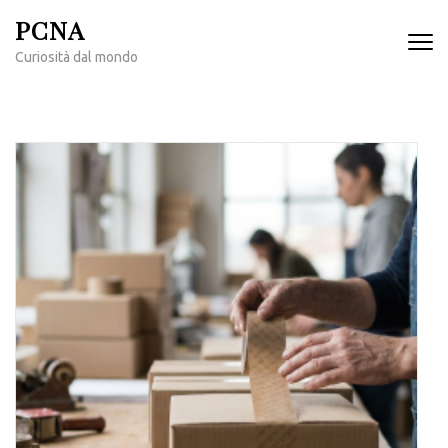
Passa
PCNA
al
Curiosità dal mondo
contenuto
(premi
invio)