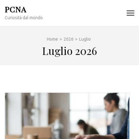
Passa
PCNA
al
Curiosità dal mondo
contenuto
(premi
invio)
Home
>
2026
>
Luglio
Luglio 2026