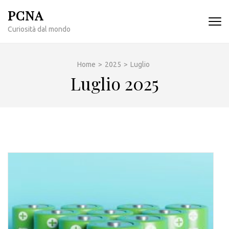
Passa
PCNA
al
Curiosità dal mondo
contenuto
(premi
invio)
Home
>
2025
>
Luglio
Luglio 2025