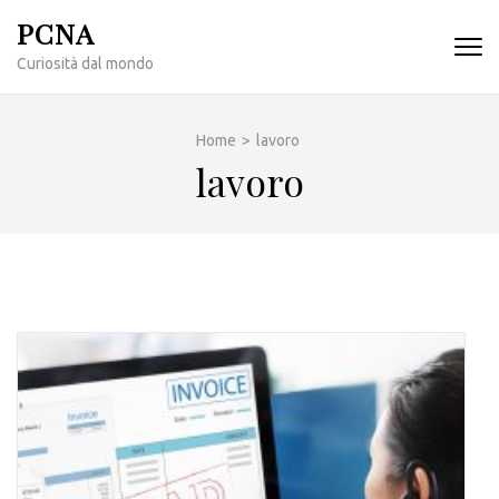
Passa
PCNA
al
Curiosità dal mondo
contenuto
(premi
invio)
Home
>
lavoro
lavoro