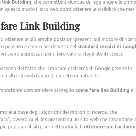
 link Building
, che permetterà dunque di raggiungere le prime
in questo modo il sito web potrà ottenere la visibilità che meri
 fare Link Building
 ottenere le più ambite posizioni presenti sul motore di ricer
to pensato e creato nel rispetto del
standard tecnici di Goog
sivi
siano apprezzati per il loro valore, dagli utenti stessi.
cenza del fatto che il motore di ricerca di Google prende in
i altri siti web fanno di un determinato sito.
 importante comprendere al meglio
come fare link Building
e 
ismo alla base degli algoritmi dei motori di ricerca, che
trata”, ovvero quei link presenti su un sito web che rimandano a
più popolare il sito, permettendogli di
ottenere più facilmen