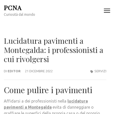
Passa
PCNA
al
Curiosità dal mondo
contenuto
(premi
invio)
Lucidatura pavimenti a
Montegalda: i professionisti a
cui rivolgersi
DI
EDITOR
21 DICEMBRE 2022
SERVIZI
Come pulire i pavimenti
Affidarsi a dei professionisti nella
lucidatura
pavimenti a Montegalda
evita di danneggiare o
graffiare le superfici della propria casa o del proprio