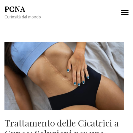
Passa
PCNA
al
Curiosità dal mondo
contenuto
(premi
invio)
Trattamento delle Cicatrici a