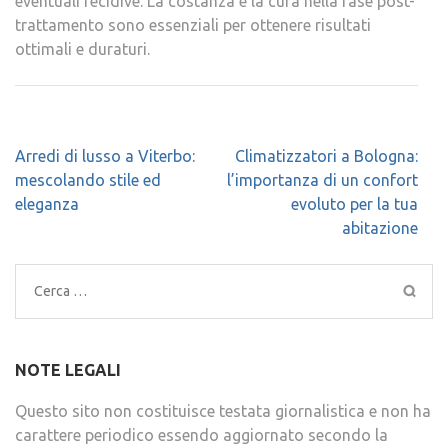
eventuali recidive. La costanza e la cura nella fase post-
trattamento sono essenziali per ottenere risultati
ottimali e duraturi.
Navigazione
Arredi di lusso a Viterbo:
Climatizzatori a Bologna:
articoli
mescolando stile ed
l’importanza di un confort
eleganza
evoluto per la tua
abitazione
Ricerca
per:
NOTE LEGALI
Questo sito non costituisce testata giornalistica e non ha
carattere periodico essendo aggiornato secondo la