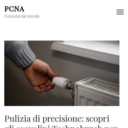
Passa
PCNA
al
Curiosità dal mondo
contenuto
(premi
invio)
Pulizia di precisione: scopri