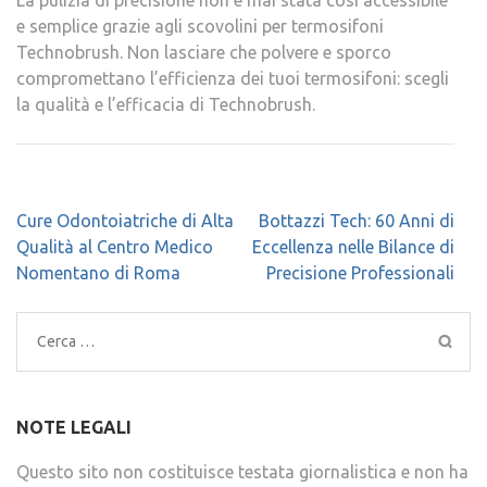
La pulizia di precisione non è mai stata così accessibile
e semplice grazie agli scovolini per termosifoni
Technobrush. Non lasciare che polvere e sporco
compromettano l’efficienza dei tuoi termosifoni: scegli
la qualità e l’efficacia di Technobrush.
Navigazione
Cure Odontoiatriche di Alta
Bottazzi Tech: 60 Anni di
articoli
Qualità al Centro Medico
Eccellenza nelle Bilance di
Nomentano di Roma
Precisione Professionali
Ricerca
per:
NOTE LEGALI
Questo sito non costituisce testata giornalistica e non ha