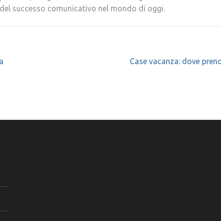
el successo comunicativo nel mondo di oggi.
a
Case vacanza: dove preno