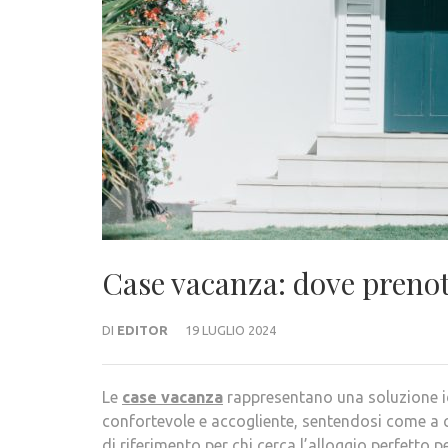
Case vacanza: dove preno
DI
EDITOR
19 LUGLIO 2024
Le
case vacanza
rappresentano una soluzione ide
confortevole e accogliente, sentendosi come a c
di riferimento per chi cerca l’alloggio perfetto pe