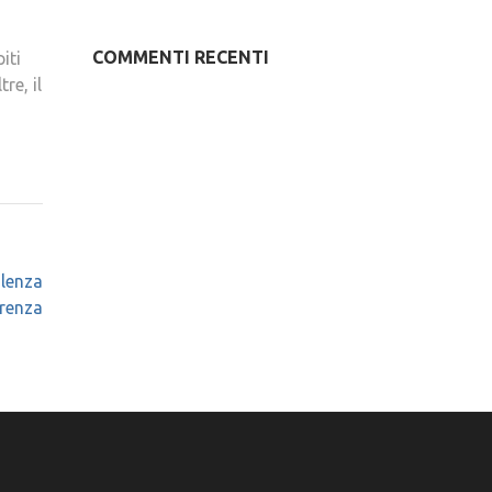
COMMENTI RECENTI
iti
re, il
ulenza
erenza