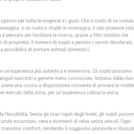
ioni per tutte le esigenze e i gusti. Che si tratti di un roman
campagna, o un rustico chalet in montagna, il sito propone sol
 pensata per facilitare la ricerca, grazie a filtri intuitivi che
 di proprietà, il numero di ospiti e persino i servizi desiderati,
a possibilità di portare animali domestici.
re un’esperienza più autentica e immersiva. Gli ospiti possono
o angoli nascosti e gemme meno conosciute, lontano dalle clas
 di avere una cucina a disposizione consente di provare le ricette
nei mercati della zona, per un’esperienza culinaria unica.
flessibilità. Senza gli orari rigidi degli hotel, gli ospiti posso
icando escursioni, cene e momenti di relax senza vincoli. Ogni
il massimo comfort, rendendo il soggiorno piacevole e rilassan