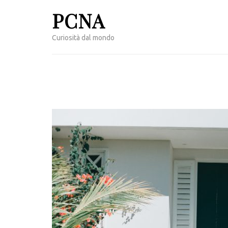
Passa
PCNA
al
contenuto
Curiosità dal mondo
(premi
invio)