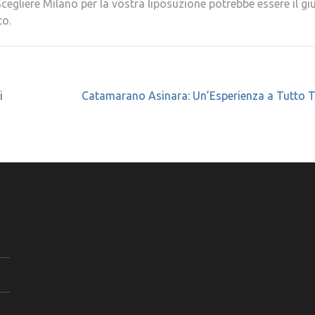
egliere Milano per la vostra liposuzione potrebbe essere il gi
to.
i
Catamarano Asinara: Un’Esperienza a Tutto 