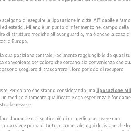
 scelgono di eseguire la liposuzione in città. Affidabile e fam
ari ed estetici, Milano è un punto di riferimento nel campo della
uire di strutture mediche all’avanguardia, ma è anche la casa di
icati d’Europa.
la sua posizione centrale. Facilmente raggiungibile da quasi tut
elta conveniente per coloro che cercano sia convenienza che qua
possono scegliere di trascorrere il loro periodo di recupero
iuste. Per coloro che stanno considerando una
liposuzione Mi
a di un medico altamente qualificato e con esperienza è fondame
ostro benessere.
 fare domande e di sentire più di un medico per avere una
io corpo viene prima di tutto, e come tale, ogni decisione che lo