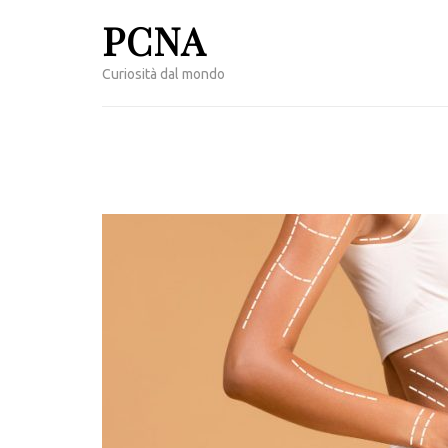
Passa
PCNA
al
contenuto
Curiosità dal mondo
(premi
invio)