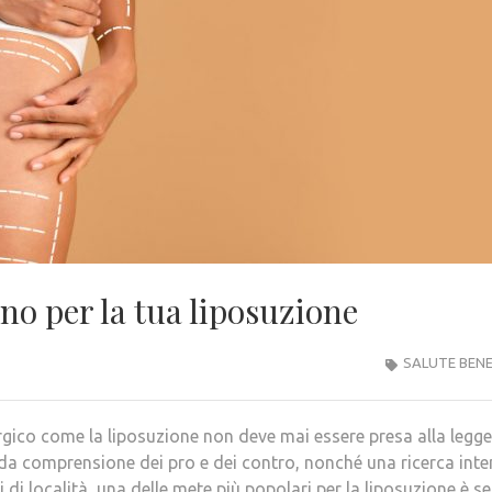
ano per la tua liposuzione
SALUTE BEN
rgico come la liposuzione non deve mai essere presa alla legger
a comprensione dei pro e dei contro, nonché una ricerca inte
ni di località, una delle mete più popolari per la liposuzione è s